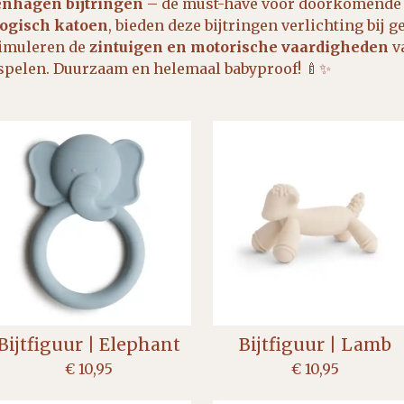
nhagen bijtringen
– dé must-have voor doorkomende 
ogisch katoen
, bieden deze bijtringen verlichting bij g
timuleren de
zintuigen en motorische vaardigheden
va
spelen. Duurzaam en helemaal babyproof! 🍼✨
Bijtfiguur | Elephant
Bijtfiguur | Lamb
€ 10,95
€ 10,95