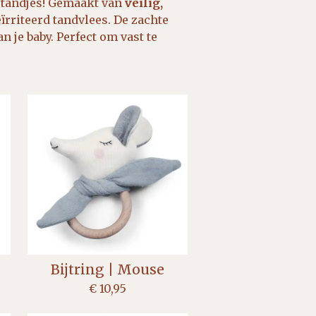
tandjes! Gemaakt van
veilig,
eïrriteerd tandvlees. De zachte
n je baby. Perfect om vast te
Bijtring | Mouse
€ 10,95