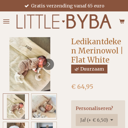
Gratis verzending vanaf 65 euro
Ga
direct
naar
de
hoofdinhoud
Ledikantdeke
n Merinowol |
Flat White
🌿 Duurzaam
€ 64,95
Personaliseren?