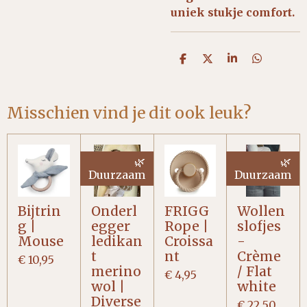
uniek stukje comfort.
D
D
S
D
e
e
h
e
l
e
a
l
e
l
r
e
n
e
n
Misschien vind je dit ook leuk?
🌿
🌿
Duurzaam
Duurzaam
Bijtrin
Onderl
FRIGG
Wollen
g |
egger
Rope |
slofjes
Mouse
ledikan
Croissa
-
t
nt
Crème
€ 10,95
merino
/ Flat
€ 4,95
wol |
white
Diverse
€ 22,50