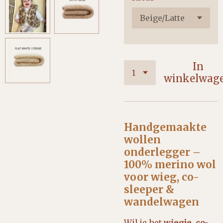
In
winkelwag
Handgemaakte
wollen
onderlegger –
100% merino wol
voor wieg, co-
sleeper &
wandelwagen
Wil je het
wiegje, co-