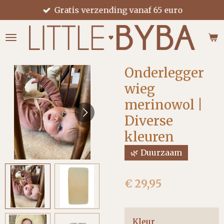
Gratis verzending vanaf 65 euro
Ga
direct
naar
de
hoofdinhoud
Onderlegger
wieg
merinowol |
Diverse
kleuren
🌿 Duurzaam
€ 29,95
Kleur