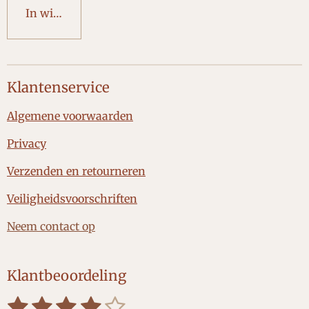
In winkelwagen
Klantenservice
Algemene voorwaarden
Privacy
Verzenden en retourneren
Veiligheidsvoorschriften
Neem contact op
Klantbeoordeling
1
2
3
4
5
S
R