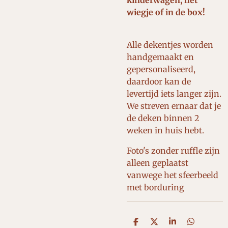
kinderwagen, het
wiegje of in de box!
Alle dekentjes worden
handgemaakt en
gepersonaliseerd,
daardoor kan de
levertijd iets langer zijn.
We streven ernaar dat je
de deken binnen 2
weken in huis hebt.
Foto's zonder ruffle zijn
alleen geplaatst
vanwege het sfeerbeeld
met borduring
D
D
S
D