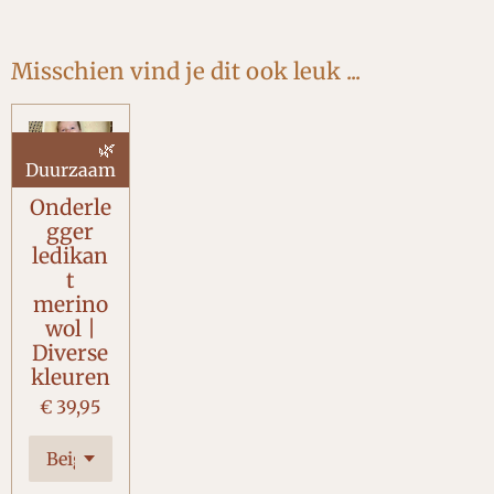
e
e
h
e
l
e
a
l
e
l
r
e
n
e
n
Misschien vind je dit ook leuk ...
🌿
Duurzaam
Onderle
gger
ledikan
t
merino
wol |
Diverse
kleuren
€ 39,95