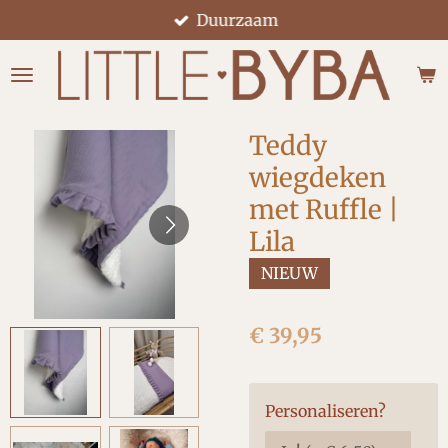
Duurzaam
Ga
direct
naar
de
hoofdinhoud
Teddy
wiegdeken
met Ruffle |
Lila
NIEUW
€ 39,95
Personaliseren?