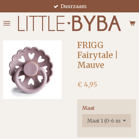
Duurzaam
Ga
direct
naar
de
hoofdinhoud
FRIGG
Fairytale |
Mauve
€ 4,95
Maat