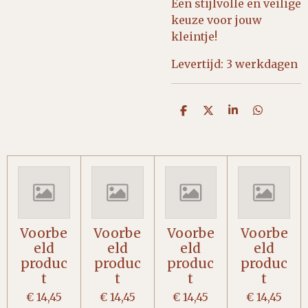
Een stijlvolle en veilige
keuze voor jouw
kleintje!
Levertijd: 3 werkdagen
D
D
S
D
e
e
h
e
l
e
a
l
e
l
r
e
n
e
n
Voorbe
Voorbe
Voorbe
Voorbe
eld
eld
eld
eld
produc
produc
produc
produc
t
t
t
t
€ 14,45
€ 14,45
€ 14,45
€ 14,45