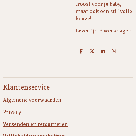
troost voor je baby,
maar ook een stijlvolle
keuze!
Levertijd: 3 werkdagen
D
D
S
D
e
e
h
e
l
e
a
l
e
l
r
e
n
e
n
Klantenservice
Algemene voorwaarden
Privacy
Verzenden en retourneren