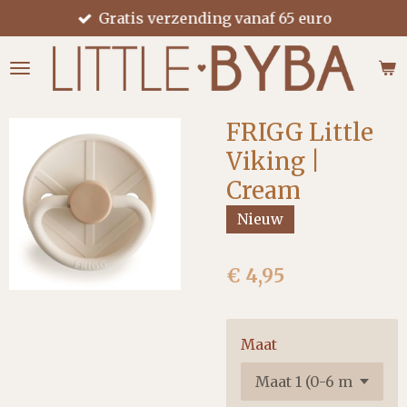
Gratis verzending vanaf 65 euro
Ga
direct
naar
de
hoofdinhoud
FRIGG Little
Viking |
Cream
Nieuw
€ 4,95
Maat