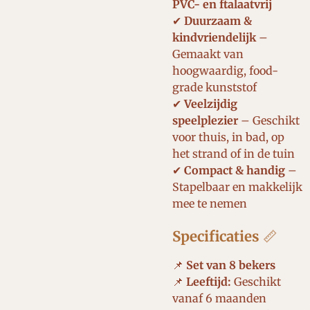
PVC- en ftalaatvrij
✔
Duurzaam &
kindvriendelijk
–
Gemaakt van
hoogwaardig, food-
grade kunststof
✔
Veelzijdig
speelplezier
– Geschikt
voor thuis, in bad, op
het strand of in de tuin
✔
Compact & handig
–
Stapelbaar en makkelijk
mee te nemen
Specificaties
📏
📌
Set van 8 bekers
📌
Leeftijd:
Geschikt
vanaf 6 maanden