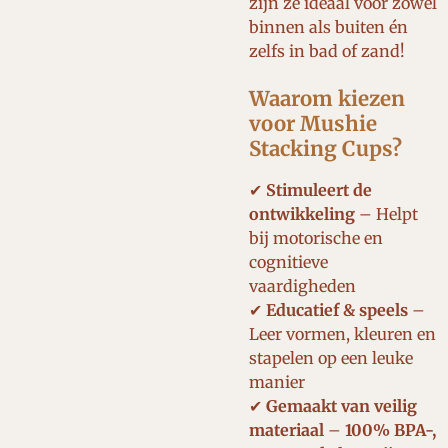
zijn ze ideaal voor zowel
binnen als buiten én
zelfs in bad of zand!
Waarom kiezen
voor Mushie
Stacking Cups?
✔
Stimuleert de
ontwikkeling
– Helpt
bij motorische en
cognitieve
vaardigheden
✔
Educatief & speels
–
Leer vormen, kleuren en
stapelen op een leuke
manier
✔
Gemaakt van veilig
materiaal
–
100% BPA-,