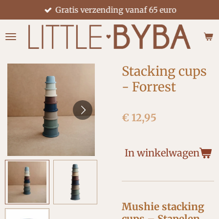
Gratis verzending vanaf 65 euro
Ga
direct
naar
de
hoofdinhoud
Stacking cups
- Forrest
€ 12,95
In winkelwagen
Mushie stacking